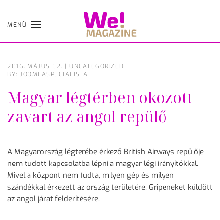
MENÜ
Skip
to
main
content
2016. MÁJUS 02.
|
UNCATEGORIZED
BY: JOOMLASPECIALISTA
Magyar légtérben okozott
zavart az angol repülő
A Magyarország légterébe érkező British Airways repülője
nem tudott kapcsolatba lépni a magyar légi irányítókkal.
Mivel a központ nem tudta, milyen gép és milyen
szándékkal érkezett az ország területére, Gripeneket küldött
az angol járat felderítésére.