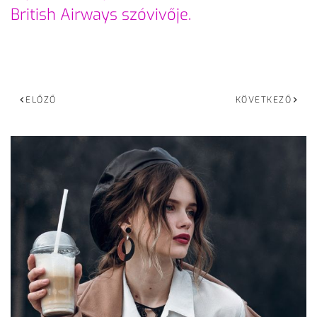
British Airways szóvivője.
ELŐZŐ
KÖVETKEZŐ