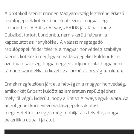
A protokoll szerint minden Magyarország légterébe érkező
repülőgépnek kötelező bejelentkezni a magyar légi
központhoz. A British Airways BA108 járatának, mely
Dubaiból tartott Londonba, nem sikerült felvenni a
kapcsolatot az irányítókkal. A választ megtagadó
repülőgépek felderítésére, a magyar honvédség szabálya
szerint, kötelező megfigyelő vadászgépeket küldeni. Erre
azért van szükség, hogy meggyőződjenek róla, hogy nem
támadó szándékkal érkezett-e a jármű az ország területére.
Ennek megfelelően járt el a hétvégén a magyar honvédség,
amikor két Gripent küldött az ismeretlen repülőgéphez,
melyről végül kiderült, hogy a British Airways egyik járata. Az
angol gépet körbevevő vadászgépek sok utast
megijesztettek, az egyik még mobiljára is felvette, ahogy
bekerítik a dubai-i járatot.