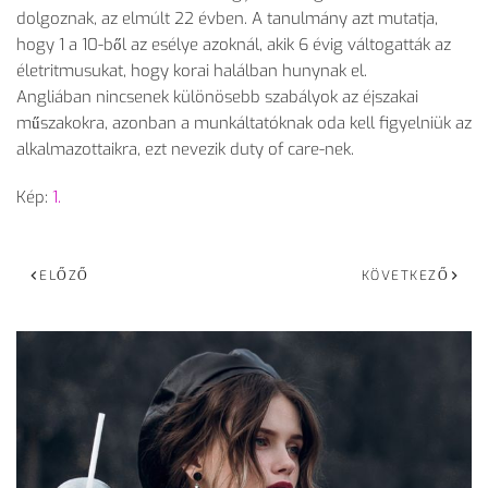
dolgoznak, az elmúlt 22 évben. A tanulmány azt mutatja,
hogy 1 a 10-ből az esélye azoknál, akik 6 évig váltogatták az
életritmusukat, hogy korai halálban hunynak el.
Angliában nincsenek különösebb szabályok az éjszakai
műszakokra, azonban a munkáltatóknak oda kell figyelniük az
alkalmazottaikra, ezt nevezik duty of care-nek.
Kép:
1.
ELŐZŐ
KÖVETKEZŐ