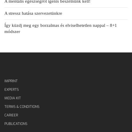
A mentális egészségről igenis beszélnünk kell!
A stressz hatása szervezetünkre
Így küzdj meg egy borzalmas és elviselhetetlen nappal – 8+1
módszer
IMPRINT
EXPERTS
MEDIA KIT
TERMS & CONDITIONS
CARIEER
PUBLICATIONS