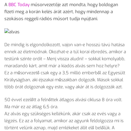
A
BBC Today
műsorvezetője azt mondta, hogy boldogan
fizeti meg a korán kelés árát azért, hogy mindennap a
szokásos reggeli rádiós műsort tudja nyújtani.
De mindig is elgondolkozott, vajon van-e hosszú távú hatása
ennek az életmódnak. Okozhat-e a túl korai ébredés, amikor a
testünk szinte ordít – Menj vissza aludni! – sokkal komolyabb,
maradandó kárt, amit már a kiadós alvás sem hoz helyre?
Ez a műsorvezető csak egy a 3,5 millió emberből az Egyesült
Királyságban, aki éjszakai műszakban dolgozik. Mások sokkal
több órát dolgoznak egy este, vagy akár át is dolgozzák azt.
50 évvel ezelőtt a felnőttek átlagos alvási ciklusa 8 óra volt.
Ma már ez az átlag 6,5 óra.
Az alvás egy szükséges kellékünk, akár csak az evés vagy a
légzés. Ez az a folyamat, amikor az agyunk feldolgozza mi is
történt velünk aznap, majd emlékeket állít elő belőlük. A