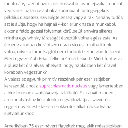
tanulmány szerint azok, akik hosszabb távon éjszakai munkát
végeznek, hajlamosabbak a komolyabb betegségekre,
például diabétesz, szívelégtelenség vagy a rák. Néhány tudós
azt is állítja, hogy ha hajnali 4-kor érünk haza a munkából,
akkor a feldolgozási folyamat körülbelül annyira sikeres
mintha egy whisky táraságát élveztük volna egész este. Az
élmény azonban korántsem olyan vicces, mintha ittunk
volna, mivel a fáradtságtól nem tudunk tisztán gondolkozni.
Miért egyszerűbb 6-kor felkelni 4-óra helyett? Miért fontos az
a plusz két óra alvás, ahelyett, hogy napközben két órával
korábban végezzünk?
A válasz az agyunk primitív részének pár ezer sejtjében
keresendő, ahol a
suprachiasmatic nucleus
vagy ismertebben
a bioritmusunk szabályozója található. Ez irányít mindent,
amikor alváshoz készülünk, megváltoztatja a szívverést –
reggel növeli, este lassan csökkenti – alkalmazkodva az
életvitelünkhöz.
Amerikában 75 ezer nővért figyeltek meg, akik műszakokban