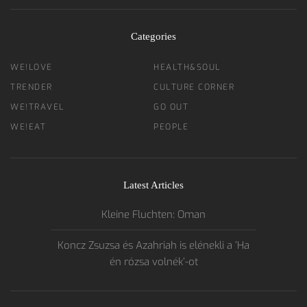
Categories
WE!LOVE
HEALTH&SOUL
TRENDER
CULTURE CORNER
WE!TRAVEL
GO OUT
WE!EAT
PEOPLE
Latest Articles
Kleine Fluchten: Oman
Koncz Zsuzsa és Azahriah is elénekli a ’Ha
én rózsa volnék’-ot