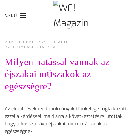
MENÜ
Skip
to
main
content
2015. DECEMBER 25.
|
HEALTH
BY: JOOMLASPECIALISTA
Milyen hatással vannak az
éjszakai műszakok az
egészségre?
Az elmúlt években tanulmányok tömkelege foglalkozott
ezzel a kérdéssel, majd arra a következtetésre jutottak,
hogy a hosszú távú éjszakai munkák ártanak az
egészségnek.