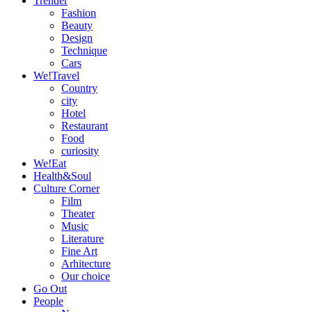
Trender
Fashion
Beauty
Design
Technique
Cars
We!Travel
Country
city
Hotel
Restaurant
Food
curiosity
We!Eat
Health&Soul
Culture Corner
Film
Theater
Music
Literature
Fine Art
Arhitecture
Our choice
Go Out
People