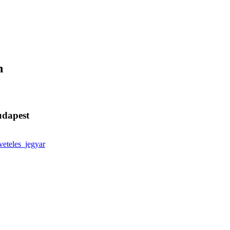
n
udapest
veteles_jegyar