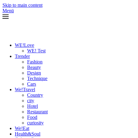
Skip to main content
Menü
WE!Love
WE! Test
Trender
Fashion
Beauty
Design
Technique
Cars
We!Travel
Country
city
Hotel
Restaurant
Food
curiosity
We!Eat
Health&Soul