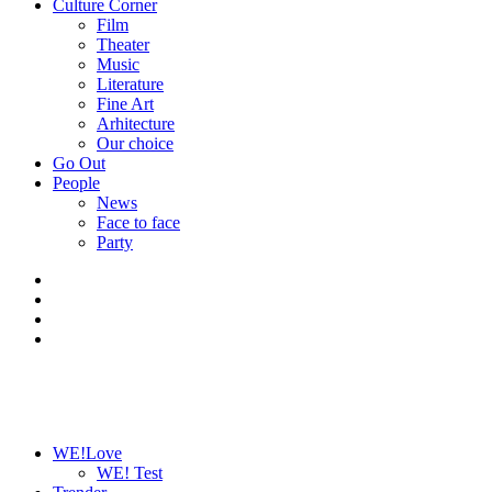
Culture Corner
Film
Theater
Music
Literature
Fine Art
Arhitecture
Our choice
Go Out
People
News
Face to face
Party
WE!Love
WE! Test