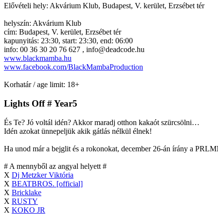
Elővételi hely: Akvárium Klub, Budapest, V. kerület, Erzsébet tér
helyszín: Akvárium Klub
cím: Budapest, V. kerület, Erzsébet tér
kapunyitás: 23:30, start: 23:30, end: 06:00
info: 00 36 30 20 76 627 , info@deadcode.hu
www.blackmamba.hu
www.facebook.com/BlackMambaProduction
Korhatár / age limit: 18+
Lights Off # Year5
És Te? Jó voltál idén? Akkor maradj otthon kakaót szürcsölni…
Idén azokat ünnepeljük akik gátlás nélkül élnek!
Ha unod már a bejglit és a rokonokat, december 26-án írány a PRL
# A mennyből az angyal helyett #
X
Dj Metzker Viktória
X
BEATBROS. [official]
X
Bricklake
X
RUSTY
X
KOKO JR