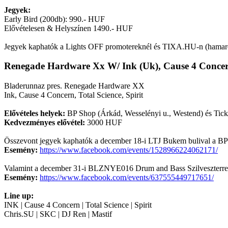
Jegyek:
Early Bird (200db): 990.- HUF
Elővételesen & Helyszínen 1490.- HUF
Jegyek kaphatók a Lights OFF promotereknél és TIXA.HU-n (hamar
Renegade Hardware Xx W/ Ink (Uk), Cause 4 Concern 
Bladerunnaz pres. Renegade Hardware XX
Ink, Cause 4 Concern, Total Science, Spirit
Elővételes helyek:
BP Shop (Árkád, Wesselényi u., Westend) és Tick
Kedvezményes elővétel:
3000 HUF
Összevont jegyek kaphatók a december 18-i LTJ Bukem bulival a BP
Esemény:
https://www.facebook.com/events/1528966224062171/
Valamint a december 31-i BLZNYE016 Drum and Bass Szilveszterre s
Esemény:
https://www.facebook.com/events/637555449717651/
Line up:
INK | Cause 4 Concern | Total Science | Spirit
Chris.SU | SKC | DJ Ren | Mastif