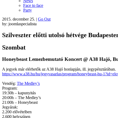
News
Face to face
Party
2015. december 25.
|
Go Out
by: joomlaspecialista
Szilveszter előtti utolsó hétvége Budapeste
Szombat
Honeybeast Lemezbemutató Koncert @ A38 Hajó, B
A jegyek már elérhetők az A38 Hajó honlapján, ill. jegypénztárában.
https://www.a38.hu/hu/jegyvasarlas/program/honeybeast-hu-1?id=elo
Vendég:
The Medley’s
Program:
19:30h – kapunyitás
20:00h – The Medley’s
21:00h – Honeybeast
Jegyárak:
2.200 elővételben
2.600 helyszínen