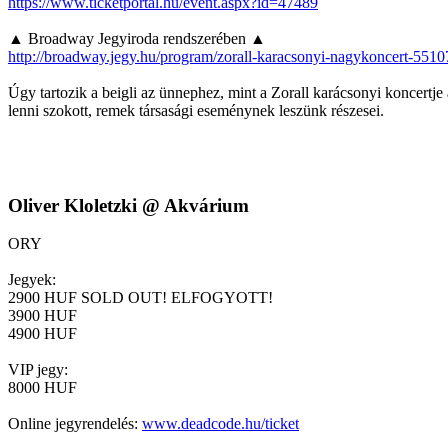
https://www.ticketportal.hu/event.aspx?id=47489
▲ Broadway Jegyiroda rendszerében ▲
http://broadway.jegy.hu/program/zorall-karacsonyi-nagykoncert-551
Úgy tartozik a beigli az ünnephez, mint a Zorall karácsonyi koncertje 
lenni szokott, remek társasági eseménynek leszünk részesei.
Oliver Kloletzki @ Akvárium
ORY
Jegyek:
2900 HUF SOLD OUT! ELFOGYOTT!
3900 HUF
4900 HUF
VIP jegy:
8000 HUF
Online jegyrendelés:
www.deadcode.hu/ticket