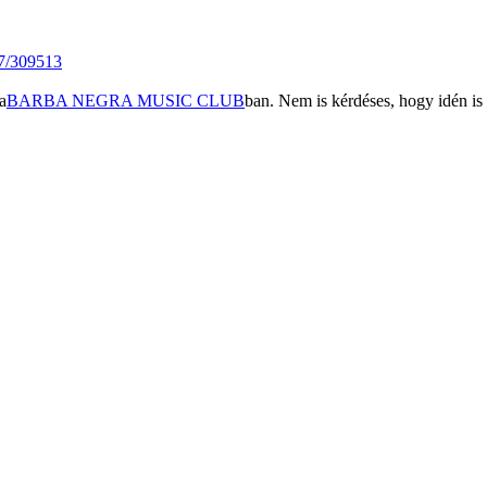
07/309513
a
BARBA NEGRA MUSIC CLUB
ban. Nem is kérdéses, hogy idén is