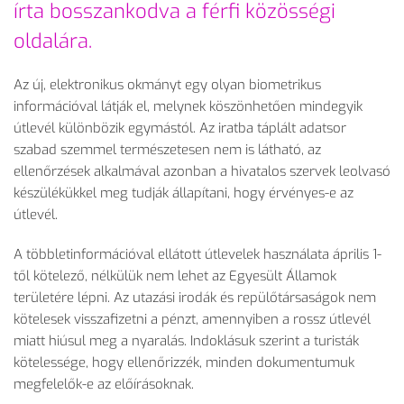
írta bosszankodva a férfi közösségi
oldalára.
Az új, elektronikus okmányt egy olyan biometrikus
információval látják el, melynek köszönhetően mindegyik
útlevél különbözik egymástól. Az iratba táplált adatsor
szabad szemmel természetesen nem is látható, az
ellenőrzések alkalmával azonban a hivatalos szervek leolvasó
készülékükkel meg tudják állapítani, hogy érvényes-e az
útlevél.
A többletinformációval ellátott útlevelek használata április 1-
től kötelező, nélkülük nem lehet az Egyesült Államok
területére lépni. Az utazási irodák és repülőtársaságok nem
kötelesek visszafizetni a pénzt, amennyiben a rossz útlevél
miatt hiúsul meg a nyaralás. Indoklásuk szerint a turisták
kötelessége, hogy ellenőrizzék, minden dokumentumuk
megfelelők-e az előírásoknak.