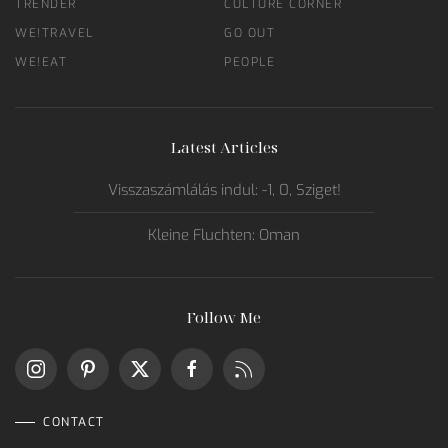
TRENDER
CULTURE CORNER
WE!TRAVEL
GO OUT
WE!EAT
PEOPLE
Latest Articles
Visszaszámlálás indul: -1, 0, Sziget!
Kleine Fluchten: Oman
Follow Me
CONTACT