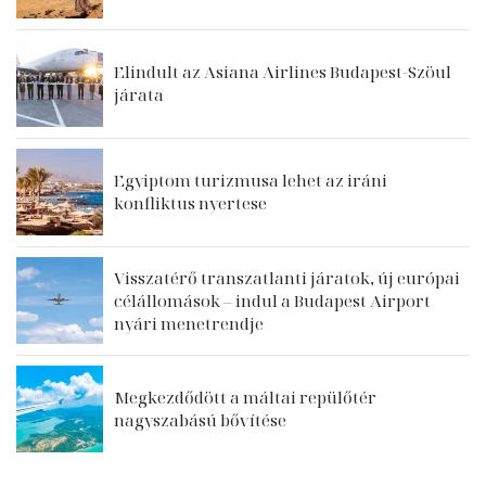
Elindult az Asiana Airlines Budapest-Szöul
járata
Egyiptom turizmusa lehet az iráni
konfliktus nyertese
Visszatérő transzatlanti járatok, új európai
célállomások – indul a Budapest Airport
nyári menetrendje
Megkezdődött a máltai repülőtér
nagyszabású bővítése