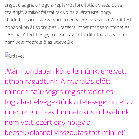
angol újságnak, hogy a reptérről fordították vissza őt és
családját, amikor felszálltak volna a járatukra, hogy
elindulhassanak várva-várt amerikai nyaralásukra. A brit férfi
hónapokon át spórolt az utazásra, most mégsem mehet az
USA-ba. A férfit és gyermekeit azért fordították vissza, mert
nem volt megfelelő az útlevelük.
„Már Floridában kéne lennünk, ehelyett
itthon ragadtunk. A nyaralás előtt
minden szükséges regisztrációt és
foglalást elvégeztünk a feleségemmel az
interneten. Csak biometrikus útlevelünk
nem volt, ezért egy hölgy a
becsekkolásnál visszautasított minket” –