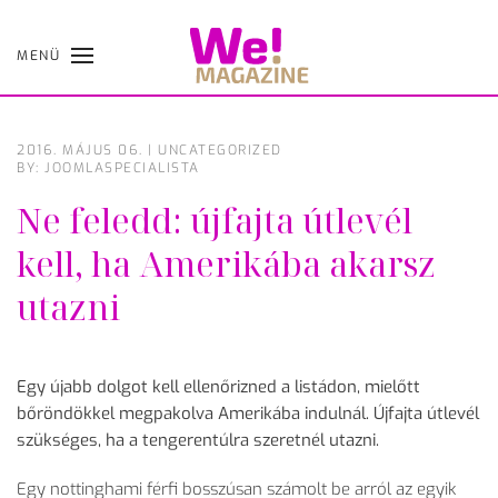
MENÜ
Skip
to
main
content
2016. MÁJUS 06.
|
UNCATEGORIZED
BY: JOOMLASPECIALISTA
Ne feledd: újfajta útlevél
kell, ha Amerikába akarsz
utazni
Egy újabb dolgot kell ellenőrizned a listádon, mielőtt
bőröndökkel megpakolva Amerikába indulnál. Újfajta útlevél
szükséges, ha a tengerentúlra szeretnél utazni.
Egy nottinghami férfi bosszúsan számolt be arról az egyik