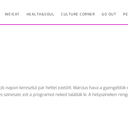
WE!EAT
HEALTH&SOUL
CULTURE CORNER
GO OUT
PE
b napon keresztül pár héttel ezelőtt. Március hava a gyengébbik
 és színészei, ezt a programot neked találták ki. A helyszíneken ren