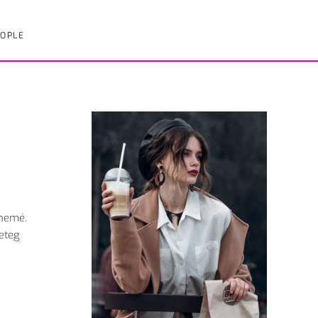
OPLE
 nemé.
geteg