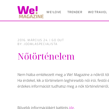
WE!LOVE
TRENDER
WE!TRAVEL
Skip
to
main
content
2016. MÁRCIUS 24.
|
GO OUT
BY: JOOMLASPECIALISTA
Nőtörténelem
Nem hiába emlékezett meg a We! Magazine a nőkről töb
Ha érdekel, kik a történelem leghíresebb női írói, festői
érdekes információt tudhatsz meg a nők történelméről.
Bővebb információkért kattints
ide
.