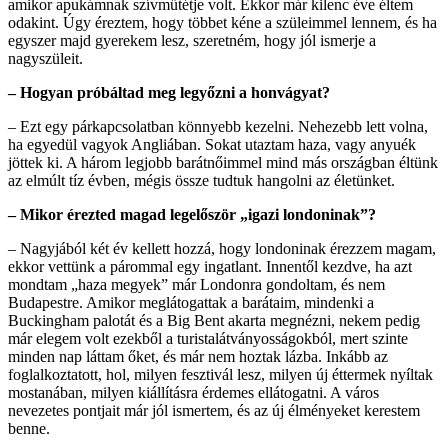
amikor apukámnak szívműtétje volt. Ekkor már kilenc éve éltem
odakint. Úgy éreztem, hogy többet kéne a szüleimmel lennem, és ha
egyszer majd gyerekem lesz, szeretném, hogy jól ismerje a
nagyszüleit.
– Hogyan próbáltad meg legyőzni a honvágyat?
– Ezt egy párkapcsolatban könnyebb kezelni. Nehezebb lett volna,
ha egyedül vagyok Angliában. Sokat utaztam haza, vagy anyuék
jöttek ki. A három legjobb barátnőimmel mind más országban éltünk
az elmúlt tíz évben, mégis össze tudtuk hangolni az életünket.
– Mikor érezted magad legelőször „igazi londoninak”?
– Nagyjából két év kellett hozzá, hogy londoninak érezzem magam,
ekkor vettünk a párommal egy ingatlant. Innentől kezdve, ha azt
mondtam „haza megyek” már Londonra gondoltam, és nem
Budapestre. Amikor meglátogattak a barátaim, mindenki a
Buckingham palotát és a Big Bent akarta megnézni, nekem pedig
már elegem volt ezekből a turistalátványosságokból, mert szinte
minden nap láttam őket, és már nem hoztak lázba. Inkább az
foglalkoztatott, hol, milyen fesztivál lesz, milyen új éttermek nyíltak
mostanában, milyen kiállításra érdemes ellátogatni. A város
nevezetes pontjait már jól ismertem, és az új élményeket kerestem
benne.