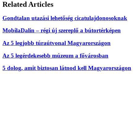
Related Articles
Gondtalan utazási lehetőség cicatulajdonosoknak
MobilaDalin – régi új szereplő a bútortérképen
Az 5 legjobb túraútvonal Magyarországon
Az 5 legérdekesebb múzeum a fővárosban
5 dolog, amit biztosan látnod kell Magyarországon