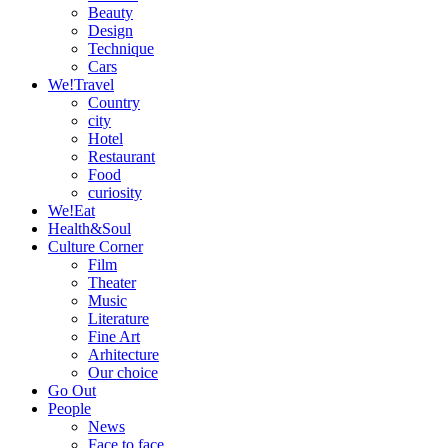
Beauty
Design
Technique
Cars
We!Travel
Country
city
Hotel
Restaurant
Food
curiosity
We!Eat
Health&Soul
Culture Corner
Film
Theater
Music
Literature
Fine Art
Arhitecture
Our choice
Go Out
People
News
Face to face