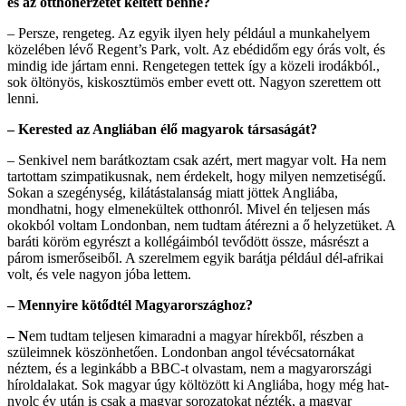
és az otthonérzetet keltett benne?
– Persze, rengeteg. Az egyik ilyen hely például a munkahelyem
közelében lévő Regent’s Park, volt. Az ebédidőm egy órás volt, és
mindig ide jártam enni. Rengetegen tettek így a közeli irodákból.,
sok öltönyös, kiskosztümös ember evett ott. Nagyon szerettem ott
lenni.
– Kerested az Angliában élő magyarok társaságát?
– Senkivel nem barátkoztam csak azért, mert magyar volt. Ha nem
tartottam szimpatikusnak, nem érdekelt, hogy milyen nemzetiségű.
Sokan a szegénység, kilátástalanság miatt jöttek Angliába,
mondhatni, hogy elmenekültek otthonról. Mivel én teljesen más
okokból voltam Londonban, nem tudtam átérezni a ő helyzetüket. A
baráti köröm egyrészt a kollégáimból tevődött össze, másrészt a
párom ismerőseiből. A szerelmem egyik barátja például dél-afrikai
volt, és vele nagyon jóba lettem.
– Mennyire kötődtél Magyarországhoz?
– N
em tudtam teljesen kimaradni a magyar hírekből, részben a
szüleimnek köszönhetően. Londonban angol tévécsatornákat
néztem, és a leginkább a BBC-t olvastam, nem a magyarországi
híroldalakat. Sok magyar úgy költözött ki Angliába, hogy még hat-
nyolc év után is csak a magyar sorozatokat nézték, a magyar