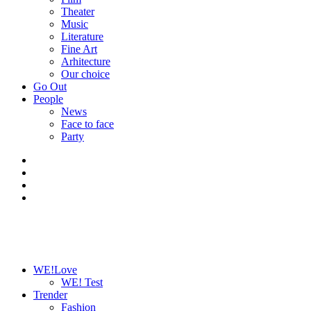
Theater
Music
Literature
Fine Art
Arhitecture
Our choice
Go Out
People
News
Face to face
Party
WE!Love
WE! Test
Trender
Fashion