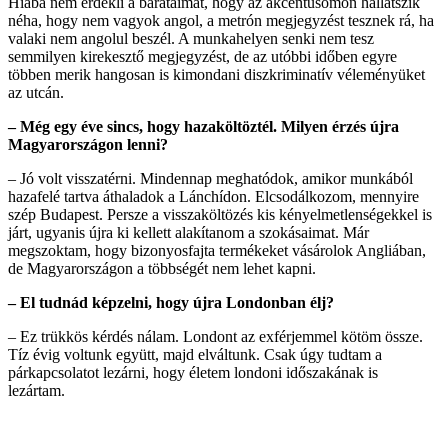
Hiába nem érdekli a barátaimat, hogy az akcentusomon hallatszik
néha, hogy nem vagyok angol, a metrón megjegyzést tesznek rá, ha
valaki nem angolul beszél. A munkahelyen senki nem tesz
semmilyen kirekesztő megjegyzést, de az utóbbi időben egyre
többen merik hangosan is kimondani diszkriminatív véleményüket
az utcán.
– Még egy éve sincs, hogy hazaköltöztél. Milyen érzés újra
Magyarországon lenni?
– Jó volt visszatérni. Mindennap meghatódok, amikor munkából
hazafelé tartva áthaladok a Lánchídon. Elcsodálkozom, mennyire
szép Budapest. Persze a visszaköltözés kis kényelmetlenségekkel is
járt, ugyanis újra ki kellett alakítanom a szokásaimat. Már
megszoktam, hogy bizonyosfajta termékeket vásárolok Angliában,
de Magyarországon a többségét nem lehet kapni.
– El tudnád képzelni, hogy újra Londonban élj?
– Ez trükkös kérdés nálam. Londont az exférjemmel kötöm össze.
Tíz évig voltunk együtt, majd elváltunk. Csak úgy tudtam a
párkapcsolatot lezárni, hogy életem londoni időszakának is
lezártam.