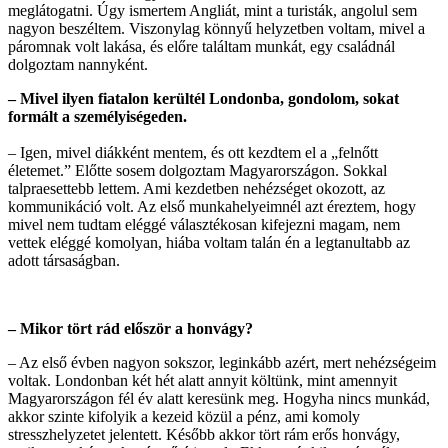
meglátogatni. Úgy ismertem Angliát, mint a turisták, angolul sem
nagyon beszéltem. Viszonylag könnyű helyzetben voltam, mivel a
páromnak volt lakása, és előre találtam munkát, egy családnál
dolgoztam nannyként.
– Mivel ilyen fiatalon kerültél Londonba, gondolom, sokat
formált a személyiségeden.
– Igen, mivel diákként mentem, és ott kezdtem el a „felnőtt
életemet.” Előtte sosem dolgoztam Magyarországon. Sokkal
talpraesettebb lettem. Ami kezdetben nehézséget okozott, az
kommunikáció volt. Az első munkahelyeimnél azt éreztem, hogy
mivel nem tudtam eléggé választékosan kifejezni magam, nem
vettek eléggé komolyan, hiába voltam talán én a legtanultabb az
adott társaságban.
– Mikor tört rád először a honvágy?
– Az első évben nagyon sokszor, leginkább azért, mert nehézségeim
voltak. Londonban két hét alatt annyit költünk, mint amennyit
Magyarországon fél év alatt keresünk meg. Hogyha nincs munkád,
akkor szinte kifolyik a kezeid közül a pénz, ami komoly
stresszhelyzetet jelentett. Később akkor tört rám erős honvágy,