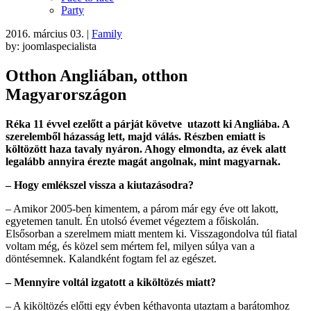
Party
2016. március 03.
|
Family
by: joomlaspecialista
Otthon Angliában, otthon
Magyarországon
Réka 11 évvel ezelőtt a párját követve utazott ki Angliába. A
szerelemből házasság lett, majd válás. Részben emiatt is
költözött haza tavaly nyáron. Ahogy elmondta, az évek alatt
legalább annyira érezte magát angolnak, mint magyarnak.
– Hogy emlékszel vissza a kiutazásodra?
– Amikor 2005-ben kimentem, a párom már egy éve ott lakott,
egyetemen tanult. Én utolsó évemet végeztem a főiskolán.
Elsősorban a szerelmem miatt mentem ki. Visszagondolva túl fiatal
voltam még, és közel sem mértem fel, milyen súlya van a
döntésemnek. Kalandként fogtam fel az egészet.
– Mennyire voltál izgatott a kiköltözés miatt?
– A kiköltözés előtti egy évben kéthavonta utaztam a barátomhoz