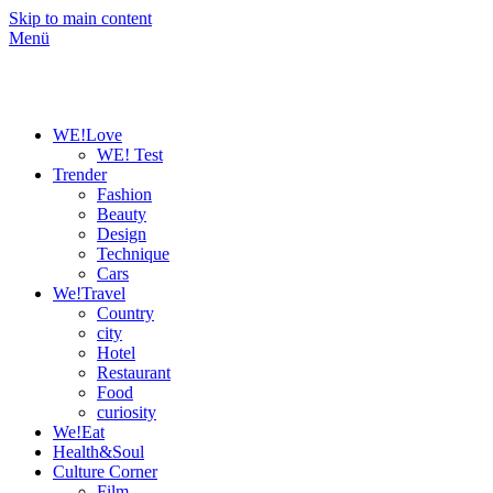
Skip to main content
Menü
WE!Love
WE! Test
Trender
Fashion
Beauty
Design
Technique
Cars
We!Travel
Country
city
Hotel
Restaurant
Food
curiosity
We!Eat
Health&Soul
Culture Corner
Film