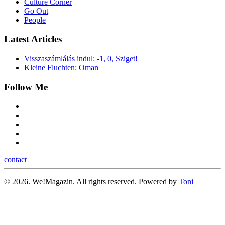
Culture Corner
Go Out
People
Latest Articles
Visszaszámlálás indul: -1, 0, Sziget!
Kleine Fluchten: Oman
Follow Me
contact
©
2026.
We!Magazin. All rights reserved. Powered by
Toni