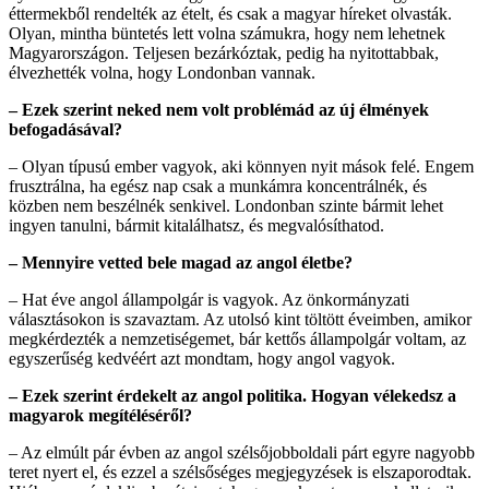
éttermekből rendelték az ételt, és csak a magyar híreket olvasták.
Olyan, mintha büntetés lett volna számukra, hogy nem lehetnek
Magyarországon. Teljesen bezárkóztak, pedig ha nyitottabbak,
élvezhették volna, hogy Londonban vannak.
– Ezek szerint neked nem volt problémád az új élmények
befogadásával?
– Olyan típusú ember vagyok, aki könnyen nyit mások felé. Engem
frusztrálna, ha egész nap csak a munkámra koncentrálnék, és
közben nem beszélnék senkivel. Londonban szinte bármit lehet
ingyen tanulni, bármit kitalálhatsz, és megvalósíthatod.
– Mennyire vetted bele magad az angol életbe?
– Hat éve angol állampolgár is vagyok. Az önkormányzati
választásokon is szavaztam. Az utolsó kint töltött éveimben, amikor
megkérdezték a nemzetiségemet, bár kettős állampolgár voltam, az
egyszerűség kedvéért azt mondtam, hogy angol vagyok.
– Ezek szerint érdekelt az angol politika. Hogyan vélekedsz a
magyarok megítéléséről?
– Az elmúlt pár évben az angol szélsőjobboldali párt egyre nagyobb
teret nyert el, és ezzel a szélsőséges megjegyzések is elszaporodtak.