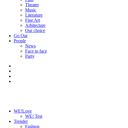
Theater
Music
Literature
Fine Art
Arhitecture
Our choice
Go Out
People
News
Face to face
Party
WE!Love
WE! Test
Trender
Fashion