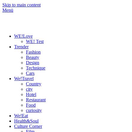
Skip to main content
Menü
WE!Love
WE! Test
Trender
Fashion
Beauty
Design
Technique
Cars
We!Travel
Country
city
Hotel
Restaurant
Food
curiosity
We!Eat
Health&Soul
Culture Corner
Film