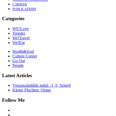
CARIEER
PUBLICATIONS
Categories
WE!Love
Trender
We!Travel
We!Eat
Health&Soul
Culture Corner
Go Out
People
Latest Articles
Visszaszámlálás indul: -1, 0, Sziget!
Kleine Fluchten: Oman
Follow Me