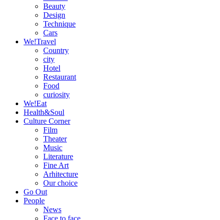
Beauty
Design
Technique
Cars
We!Travel
Country
city
Hotel
Restaurant
Food
curiosity
We!Eat
Health&Soul
Culture Corner
Film
Theater
Music
Literature
Fine Art
Arhitecture
Our choice
Go Out
People
News
Face to face