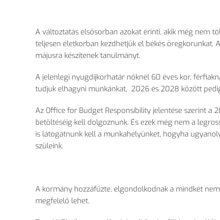
A változtatás elsősorban azokat érinti, akik még nem t
teljesen életkorban kezdhetjük el békés öregkorunkat
májusra készítenek tanulmányt.
A jelenlegi nyugdíjkorhatár nőknél 60 éves kor, férfia
tudjuk elhagyni munkánkat, 2026 és 2028 között pedig
Az Office for Budget Responsibility jelentése szerint a
betöltéséig kell dolgoznunk. És ezek még nem a legros
is látogatnunk kell a munkahelyünket, hogyha ugyanol
szüleink.
A kormány hozzáfűzte, elgondolkodnak a mindkét nem 
megfelelő lehet.