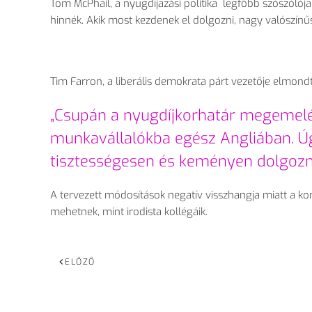
Tom McPhail, a nyugdíjazási politika legfőbb szószólój
hinnék. Akik most kezdenek el dolgozni, nagy valószín
Tim Farron, a liberális demokrata párt vezetője elmondt
„Csupán a nyugdíjkorhatár megemelé
munkavállalókba egész Angliában. Úgy
tisztességesen és keményen dolgozn
A tervezett módosítások negatív visszhangja miatt a k
mehetnek, mint irodista kollégáik.
ELŐZŐ