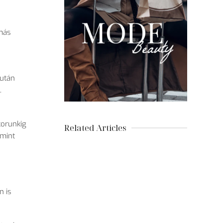
 más
 után
.
korunkig
Related Articles
 mint
 is