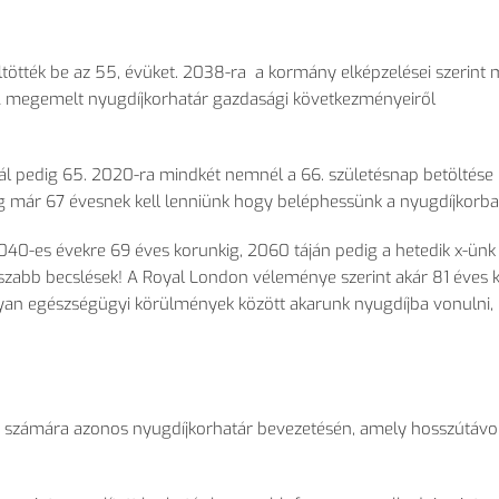
öltötték be az 55, évüket. 2038-ra a kormány elképzelései szerint
. A megemelt nyugdíjkorhatár gazdasági következményeiről
knál pedig 65. 2020-ra mindkét nemnél a 66. születésnap betöltése
 már 67 évesnek kell lenniünk hogy beléphessünk a nyugdíjkorba
 2040-es évekre 69 éves korunkig, 2060 táján pedig a hetedik x-ünk
szabb becslések! A Royal London véleménye szerint akár 81 éves 
yan egészségügyi körülmények között akarunk nyugdíjba vonulni,
számára azonos nyugdíjkorhatár bevezetésén, amely hosszútávon