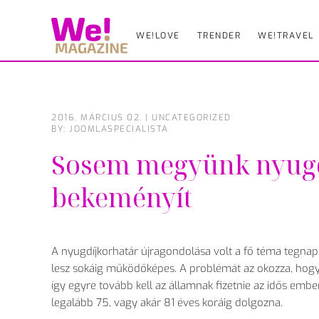
WE!LOVE
TRENDER
WE!TRAVEL
Skip
to
main
content
2016. MÁRCIUS 02.
|
UNCATEGORIZED
BY: JOOMLASPECIALISTA
Sosem megyünk nyugd
bekeményít
A nyugdíjkorhatár újragondolása volt a fő téma tegnap 
lesz sokáig működőképes. A problémát az okozza, hogy 
így egyre tovább kell az államnak fizetnie az idős embe
legalább 75, vagy akár 81 éves koráig dolgozna.