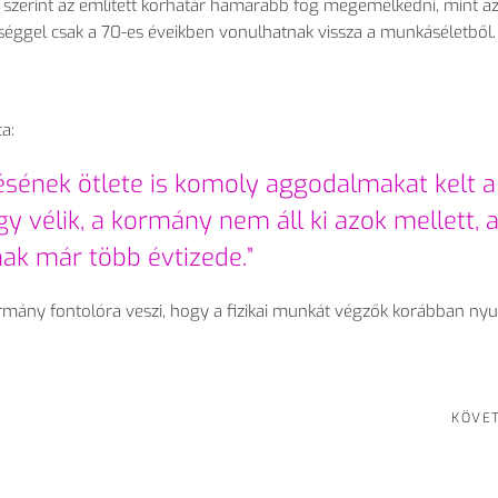
a szerint az említett korhatár hamarabb fog megemelkedni, mint a
űséggel csak a 70-es éveikben vonulhatnak vissza a munkáséletből
a:
sének ötlete is komoly aggodalmakat kelt a
 vélik, a kormány nem áll ki azok mellett, a
ak már több évtizede.”
ormány fontolóra veszi, hogy a fizikai munkát végzők korábban nyu
KÖVE