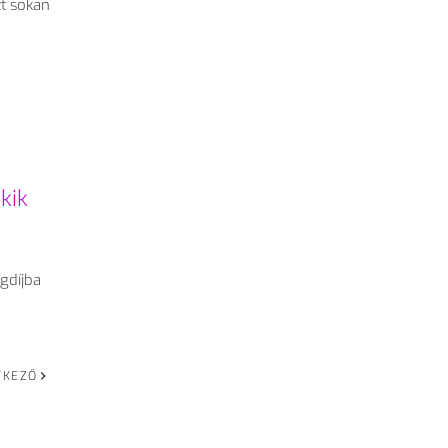
zt sokan
.
kik
gdíjba
TKEZŐ