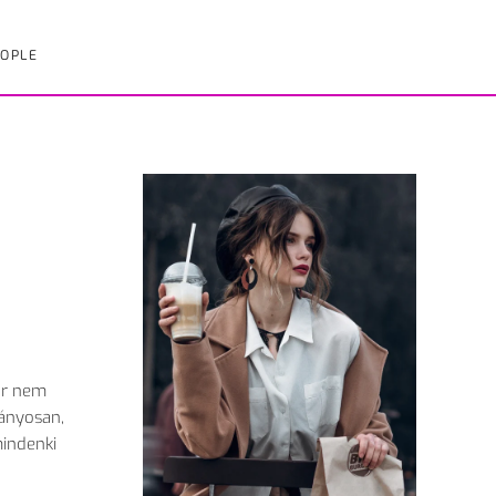
OPLE
már nem
rányosan,
mindenki