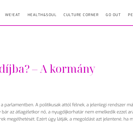
WE!EAT
HEALTH&SOUL
CULTURE CORNER
GO OUT
PE
íjba? – A kormány
a parlamentben. A politikusak attól félnek, a jelenlegi rendszer 
bár az átlagéletkor nő, a nyugdíjkorhatár nem emelkedik ezzel a
rek megélhetését. Ezért úgy látják, a megoldást azt jelentené, ha 