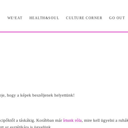
L
WE!EAT
HEALTH&SOUL
CULTURE CORNER
GO OUT
eje, hogy a képek beszéljenek helyettünk!
cipőktől a táskákig. Korábban már
írtunk róla
, mire kell ügyelni a ruhá
t az esztétikára is ügyelünk.