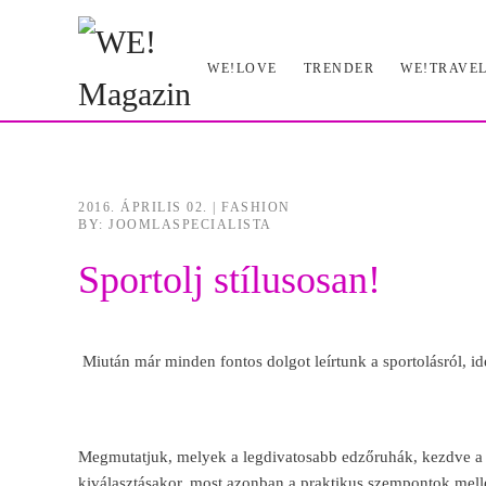
Skip
WE!LOVE
TRENDER
WE!TRAVE
to
main
content
2016. ÁPRILIS 02.
|
FASHION
BY: JOOMLASPECIALISTA
Sportolj stílusosan!
Miután már minden fontos dolgot leírtunk a sportolásról, id
Megmutatjuk, melyek a legdivatosabb edzőruhák, kezdve a 
kiválasztásakor, most azonban a praktikus szempontok mellet