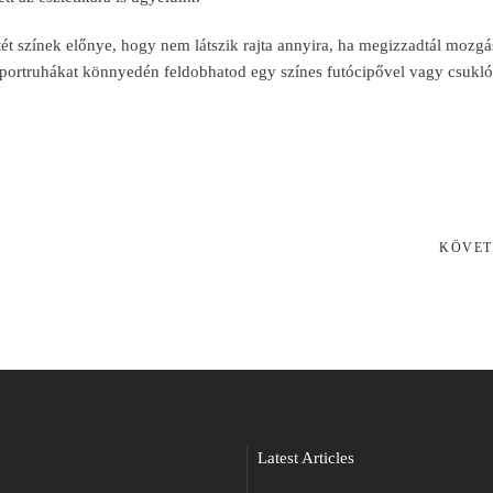
ötét színek előnye, hogy nem látszik rajta annyira, ha megizzadtál mozgá
portruhákat könnyedén feldobhatod egy színes futócipővel vagy csukl
KÖVET
Latest Articles