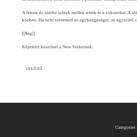
A fekete és szürke színek mellett tettük le a voksunkat. A s
közben. Ha nem szeretned az egyhangúságot, az egyszínű s
[[$ag]]
Képekért köszönet a
New Yorker
nek.
ELŐZŐ
Categories