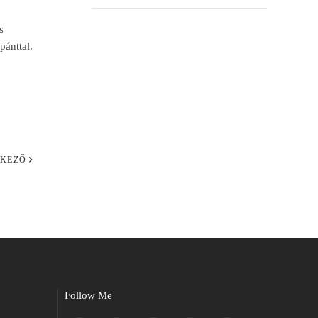
s
ópánttal.
KEZŐ
Follow Me