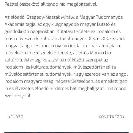
Pesttel összekötő állítandó híd megépítésével.
Az előadó, Szegedy-Maszák Mihály, a Magyar Tudományos
Akadémia tagja, az egyik legnagyobb magyar kutató és
gondolkodó napjainkban. Kutatási területe az irodalom és
más művészetek, kulturális tanulmányok, XIX. és XX. századi
magyar, angol és francia nyelvű irodalom, narratológia, a
művek értelmezésének története, a kettős Monarchia
kultúrája. Jelenlegi kutatási témái között szerepel az
irodalom- és kultúratudományok, művészettörténeti és
művelődéstörténeti tudományok. Nagy szerepe van az angol
irodalom magyarországi népszerűsítésében, és emellett igen
jó és élvezetes előadó. Érdemes hát meghallgatni, mit mond
Széchenyiről.
ELŐZŐ
KÖVETKEZŐ