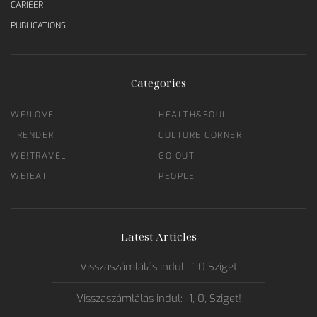
CARIEER
PUBLICATIONS
Categories
WE!LOVE
HEALTH&SOUL
TRENDER
CULTURE CORNER
WE!TRAVEL
GO OUT
WE!EAT
PEOPLE
Latest Articles
Visszaszámlálás indul: -1.0 Sziget
Visszaszámlálás indul: -1, 0, Sziget!