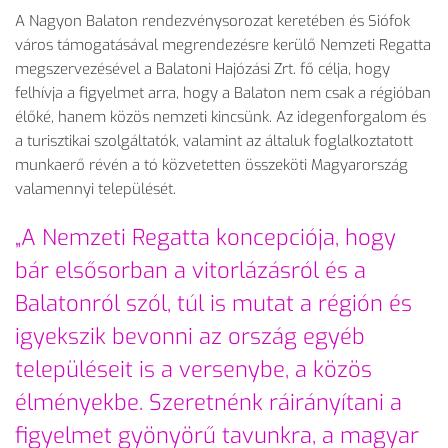
A Nagyon Balaton rendezvénysorozat keretében és Siófok
város támogatásával megrendezésre kerülő Nemzeti Regatta
megszervezésével a Balatoni Hajózási Zrt. fő célja, hogy
felhívja a figyelmet arra, hogy a Balaton nem csak a régióban
élőké, hanem közös nemzeti kincsünk. Az idegenforgalom és
a turisztikai szolgáltatók, valamint az általuk foglalkoztatott
munkaerő révén a tó közvetetten összeköti Magyarország
valamennyi települését.
„A Nemzeti Regatta koncepciója, hogy
bár elsősorban a vitorlázásról és a
Balatonról szól, túl is mutat a régión és
igyekszik bevonni az ország egyéb
településeit is a versenybe, a közös
élményekbe. Szeretnénk ráirányítani a
figyelmet gyönyörű tavunkra, a magyar