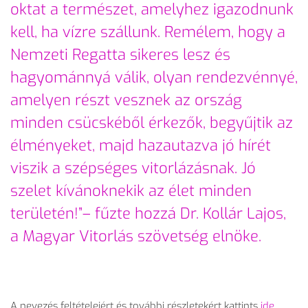
oktat a természet, amelyhez igazodnunk
kell, ha vízre szállunk. Remélem, hogy a
Nemzeti Regatta sikeres lesz és
hagyománnyá válik, olyan rendezvénnyé,
amelyen részt vesznek az ország
minden csücskéből érkezők, begyűjtik az
élményeket, majd hazautazva jó hírét
viszik a szépséges vitorlázásnak. Jó
szelet kívánoknekik az élet minden
területén!”– fűzte hozzá Dr. Kollár Lajos,
a Magyar Vitorlás szövetség elnöke.
A nevezés feltételeiért és további részletekért kattints
ide
.