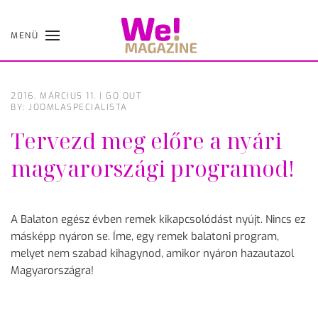
MENÜ
Skip
to
main
content
2016. MÁRCIUS 11.
|
GO OUT
BY: JOOMLASPECIALISTA
Tervezd meg előre a nyári
magyarországi programod!
A Balaton egész évben remek kikapcsolódást nyújt. Nincs ez
másképp nyáron se. Íme, egy remek balatoni program,
melyet nem szabad kihagynod, amikor nyáron hazautazol
Magyarországra!