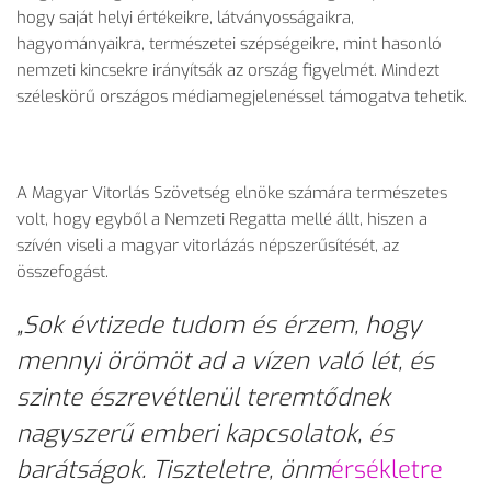
hogy saját helyi értékeikre, látványosságaikra,
hagyományaikra, természetei szépségeikre, mint hasonló
nemzeti kincsekre irányítsák az ország figyelmét. Mindezt
széleskörű országos médiamegjelenéssel támogatva tehetik.
A Magyar Vitorlás Szövetség elnöke számára természetes
volt, hogy egyből a Nemzeti Regatta mellé állt, hiszen a
szívén viseli a magyar vitorlázás népszerűsítését, az
összefogást.
„Sok évtizede tudom és érzem, hogy
mennyi örömöt ad a vízen való lét, és
szinte észrevétlenül teremtődnek
nagyszerű emberi kapcsolatok, és
barátságok. Tiszteletre, önm
érsékletre