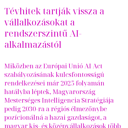
Tévhitek tartják vissza a
vállalkozásokat a
rendszerszintű AI-
alkalmazástól
Miközben az Európai Unió AI Act
szabályozásának kulcsfontosságú
rendelkezései már 2025 folyamán
hatályba léptek, Magyarország
Mesterséges Intelligencia Stratégiája
pedig 2030-ra a régiós élmez
őnybe
poz
ícionálná a hazai gazdaságot, a
magyar kis- és középvállalkozások több