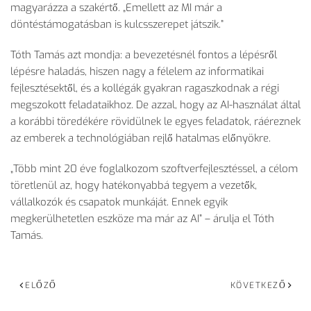
magyar
ázza a szakért
ő.
„Emellett az MI m
ár a
döntéstámogatásban is kulcsszerepet játszik.”
Tóth Tamás azt mondja: a bevezetésnél fontos a lépésr
ől
l
épésre haladás, hiszen nagy a félelem az informatikai
fejlesztésekt
ől,
és a kollégák gyakran ragaszkodnak a régi
megszokott feladataikhoz. De azzal, hogy az AI-használat által
a korábbi töredékére rövidülnek le egyes feladatok, ráéreznek
az emberek a technológiában rejl
ő hatalmas előny
ökre.
„T
öbb mint 20 éve foglalkozom szoftverfejlesztéssel, a célom
töretlenül az, hogy hatékonyabbá tegyem a vezet
ők,
v
állalkozók és csapatok munkáját. Ennek egyik
megkerülhetetlen eszköze ma már az AI”
–
árulja el Tóth
Tamás.
ELŐZŐ
KÖVETKEZŐ