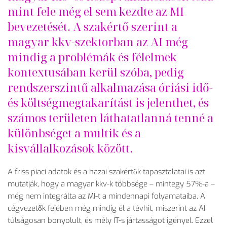
mint fele még el sem kezdte az MI
bevezetését. A szakért
ő szerint a
magyar kkv-szektorban az AI m
ég
mindig a problémák és félelmek
kontextusában kerül szóba, pedig
rendszerszint
ű alkalmaz
ása óriási id
ő-
és költségmegtakarítást is jelenthet, és
számos területen láthatatlanná tenné a
különbséget a multik és a
kisvállalkozások között.
A friss piaci adatok és a hazai szakért
ők tapasztalatai is azt
mutatj
ák, hogy a magyar kkv-k többsége
– mintegy 57%-a –
m
ég nem integrálta az MI-t a mindennapi folyamataiba. A
cégvezet
ők fej
ében még mindig él a tévhit, miszerint az AI
túlságosan bonyolult, és mély IT-s jártasságot igényel. Ezzel