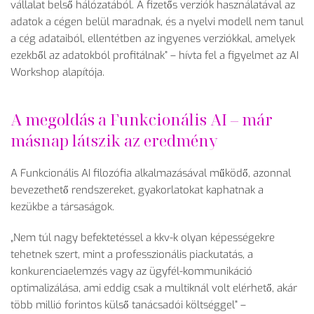
vállalat bels
ő h
álózatából. A fizet
ős verzi
ók használatával az
adatok a cégen belül maradnak, és a nyelvi modell nem tanul
a cég adataiból, ellentétben az ingyenes verziókkal, amelyek
ezekb
ől az adatokb
ól profitálnak”
– h
ívta fel a figyelmet az AI
Workshop alapítója.
A megoldás a Funkcionális AI
– m
ár
másnap látszik az eredmény
A Funkcionális AI filozófia alkalmazásával m
űk
öd
ő, azonnal
bevezethető rendszereket, gyakorlatokat kaphatnak a
kez
ükbe a társaságok.
„Nem t
úl nagy befektetéssel a kkv-k olyan képességekre
tehetnek szert, mint a professzionális piackutatás, a
konkurenciaelemzés vagy az ügyfél-kommunikáció
optimalizálása, ami eddig csak a multiknál volt elérhet
ő, ak
ár
több millió forintos küls
ő tan
ácsadói költséggel”
–