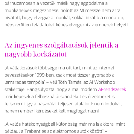
párhuzamosan a vezet
ők m
ásik nagy aggodalma a
munkahelyek megsz
űn
ése, holott az MI messze nem arra
hivatott, hogy elvegye a munkát, sokkal inkább a monoton,
népszer
űtlen feladatokat k
épes elvégezni az emberek helyett.
Az ingyenes szolgáltatások jelentik a
nagyobb kockázatot
„A v
állalkozások többsége ma ott tart, mint az internet
bevezetésekor 1999-ben, csak most tízszer gyorsabb a
lemaradás tempója”
– v
éli Tóth Tamás, az AI Workshop
szakért
ője. Hangs
úlyozta, hogy a mai modern
AI-rendszerek
már képesek a felhasználói szándékot és érzelmeket is
felismerni, így a használat teljesen átalakult: nem kódokat,
hanem emberi kérdéseket kell megfogalmazni.
„A val
ós hatékonyságbeli különbség már ma is akkora, mint
például a Trabant és az elektromos autók között”
–