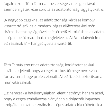
fogalmazott. T
óth Tamás a mesterséges intelligenciával
szembeni gátak közé sorolta az adatbiztonsági aggályokat is.
„A nagyobb c
égeknél az adatbiztonság kérdése komoly
visszatartó er
ő, de a modern, c
éges el
őfizet
ésekkel már
drámai hatékonyságnövekedés érhet
ő el, mik
özben az adatok
a cégen belül maradnak, megfelelve az AI Act adatvédelmi
el
ő
írásainak is”
– hangs
úlyozta a szakért
ő.
T
óth Tamás szerint az adatbiztonsági kockázatot sokkal
inkább az jelenti, hogy a cégek kritikus tömege nem szán
forrást arra, hogy professzionális AI-el
őfizet
ést biztosítson a
munkatársaknak.
„Ez nemcsak a hat
ékonyságban jelent hátrányt, hanem azzal,
hogy a céges szabályozás hiányában a dolgozók ingyenes
szolgáltatásokat használnak, a céges adatok kikerülhetnek a