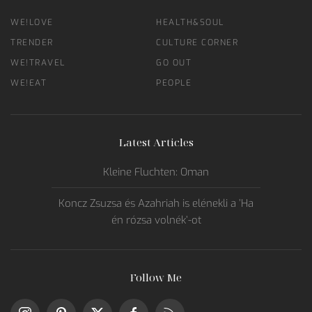
WE!LOVE
HEALTH&SOUL
TRENDER
CULTURE CORNER
WE!TRAVEL
GO OUT
WE!EAT
PEOPLE
Latest Articles
Kleine Fluchten: Oman
Koncz Zsuzsa és Azahriah is elénekli a ’Ha
én rózsa volnék’-ot
Follow Me