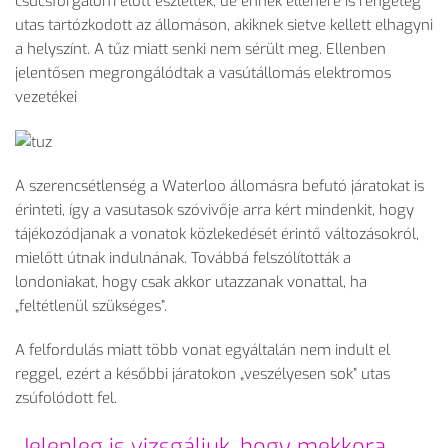
csúcsforgalom előtt észlelték, de ennek ellenére is rengeteg
utas tartózkodott az állomáson, akiknek sietve kellett elhagyni
a helyszínt. A tűz miatt senki nem sérült meg. Ellenben
jelentősen megrongálódtak a vasútállomás elektromos
vezetékei
A szerencsétlenség a Waterloo állomásra befutó járatokat is
érinteti, így a vasutasok szóvivője arra kért mindenkit, hogy
tájékozódjanak a vonatok közlekedését érintő változásokról,
mielőtt útnak indulnának. Továbbá felszólították a
londoniakat, hogy csak akkor utazzanak vonattal, ha
„feltétlenül szükséges”.
A felfordulás miatt több vonat egyáltalán nem indult el
reggel, ezért a későbbi járatokon „veszélyesen sok” utas
zsúfolódott fel.
„Jelenleg is vizsgáljuk, hogy mekkora