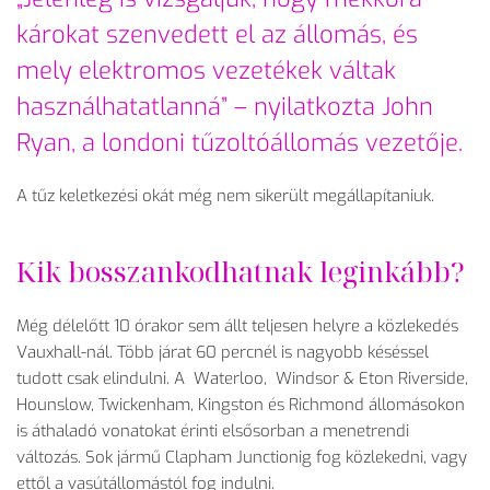
károkat szenvedett el az állomás, és
mely elektromos vezetékek váltak
használhatatlanná” – nyilatkozta John
Ryan, a londoni tűzoltóállomás vezetője.
A tűz keletkezési okát még nem sikerült megállapítaniuk.
Kik bosszankodhatnak leginkább?
Még délelőtt 10 órakor sem állt teljesen helyre a közlekedés
Vauxhall-nál. Több járat 60 percnél is nagyobb késéssel
tudott csak elindulni. A Waterloo, Windsor & Eton Riverside,
Hounslow, Twickenham, Kingston és Richmond állomásokon
is áthaladó vonatokat érinti elsősorban a menetrendi
változás. Sok jármű Clapham Junctionig fog közlekedni, vagy
ettől a vasútállomástól fog indulni.