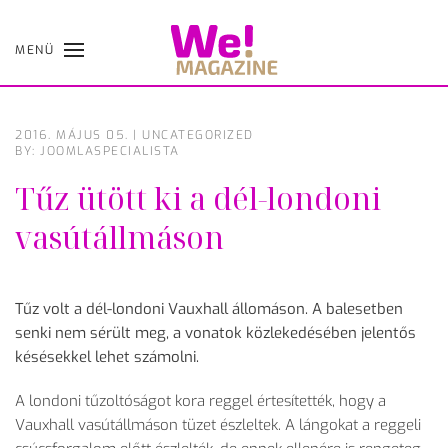
MENÜ
Skip
to
main
content
2016. MÁJUS 05.
|
UNCATEGORIZED
BY: JOOMLASPECIALISTA
Tűz ütött ki a dél-londoni
vasútállmáson
Tűz volt a dél-londoni Vauxhall állomáson. A balesetben
senki nem sérült meg, a vonatok közlekedésében jelentős
késésekkel lehet számolni.
A londoni tűzoltóságot kora reggel értesítették, hogy a
Vauxhall vasútállmáson tüzet észleltek. A lángokat a reggeli