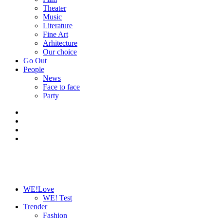
Theater
Music
Literature
Fine Art
Arhitecture
Our choice
Go Out
People
News
Face to face
Party
WE!Love
WE! Test
Trender
Fashion