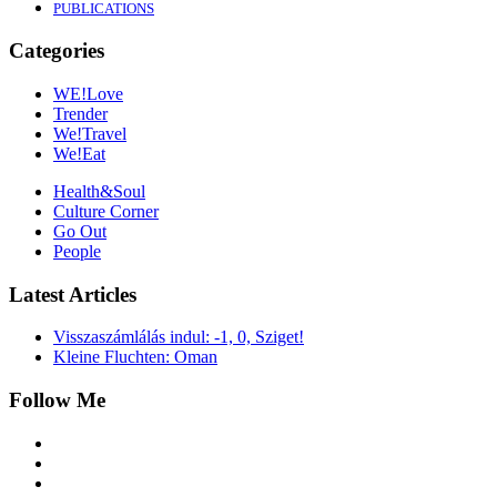
PUBLICATIONS
Categories
WE!Love
Trender
We!Travel
We!Eat
Health&Soul
Culture Corner
Go Out
People
Latest Articles
Visszaszámlálás indul: -1, 0, Sziget!
Kleine Fluchten: Oman
Follow Me