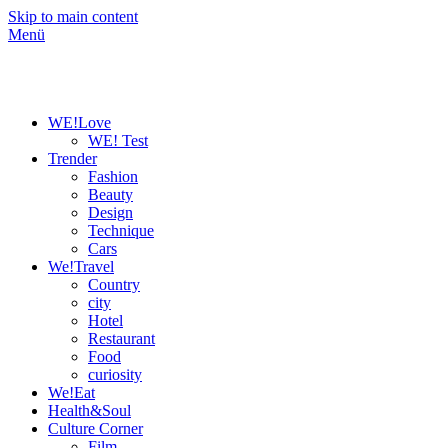
Skip to main content
Menü
WE!Love
WE! Test
Trender
Fashion
Beauty
Design
Technique
Cars
We!Travel
Country
city
Hotel
Restaurant
Food
curiosity
We!Eat
Health&Soul
Culture Corner
Film