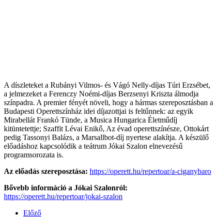
A díszleteket a Rubányi Vilmos- és Vágó Nelly-díjas Túri Erzsébet,
a jelmezeket a Ferenczy Noémi-díjas Berzsenyi Kriszta álmodja
színpadra. A premier fényét növeli, hogy a hármas szereposztásban a
Budapesti Operettszínház idei díjazottjai is felt
űnnek: az egyik
Mirabell
át Frankó Tünde, a Musica Hungarica Életm
űd
íj
kitüntetettje; Szaffit Lévai Enik
ő, Az
évad operettszínésze, Ottokárt
pedig Tassonyi Balázs, a Marsallbot-díj nyertese alakítja. A készül
ő
előad
áshoz kapcsolódik a teátrum Jókai Szalon elnevezés
ű
programsorozata is.
Az előad
ás szereposztása:
https://operett.hu/repertoar/a-ciganybaro
B
ővebb inform
áció a Jókai Szalonról:
https://operett.hu/repertoar/jokai-szalon
Előző