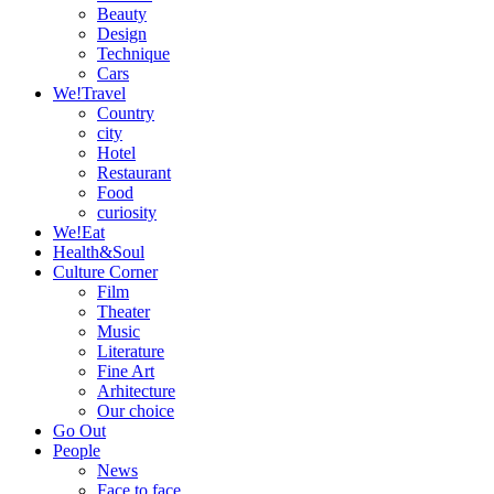
Beauty
Design
Technique
Cars
We!Travel
Country
city
Hotel
Restaurant
Food
curiosity
We!Eat
Health&Soul
Culture Corner
Film
Theater
Music
Literature
Fine Art
Arhitecture
Our choice
Go Out
People
News
Face to face