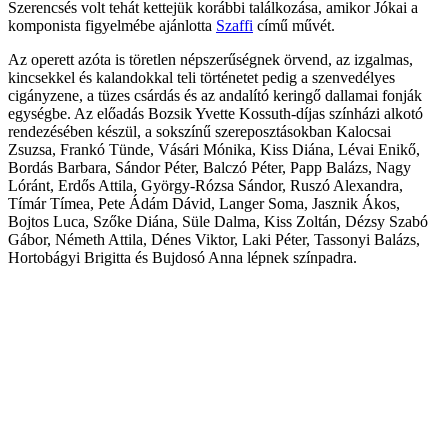
Szerencsés volt tehát kettejük korábbi találkozása, amikor Jókai a
komponista figyelmébe ajánlotta
Szaffi
cím
ű műv
ét.
Az operett azóta is töretlen népszer
űs
égnek örvend, az izgalmas,
kincsekkel és kalandokkal teli történetet pedig a szenvedélyes
cigányzene, a tüzes csárdás és az andalító kering
ő dallamai fonj
ák
egységbe. Az el
őad
ás Bozsik Yvette Kossuth-díjas színházi alkotó
rendezésében készül, a sokszín
ű szereposzt
ásokban Kalocsai
Zsuzsa, Frankó Tünde, Vásári Mónika, Kiss Diána, Lévai Enik
ő,
Bord
ás Barbara, Sándor Péter, Balczó Péter, Papp Balázs, Nagy
Lóránt, Erd
ős Attila, Gy
örgy-Rózsa Sándor, Ruszó Alexandra,
Tímár Tímea, Pete Ádám Dávid, Langer Soma, Jasznik Ákos,
Bojtos Luca, Sz
őke Di
ána, Süle Dalma, Kiss Zoltán, Dézsy Szabó
Gábor, Németh Attila, Dénes Viktor, Laki Péter, Tassonyi Balázs,
Hortobágyi Brigitta és Bujdosó Anna lépnek színpadra.