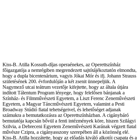
Kiss-B. Atilla Kossuth-díjas operaénekes, az Operettszínház
f
őigazgat
ója a nemrégiben megrendezett sajtótájékoztatón elmondta,
hogy a dupla bicentenárium, vagyis Jókai Mór és ifj. Johann Strauss
születésének 200. évfordulóján a két zsenit ünnepeljük. A
Nagymez
ő utcai te
átrum vezet
ője kifejtette, hogy az
általa útjára
indított Tálentum Program lényege, hogy felel
ősen b
ánjanak a
Színház- és Filmm
űv
észeti Egyetem, a Liszt Ferenc Zenem
űv
észeti
Egyetem, a Magyar Táncm
űv
észeti Egyetem, valamint a Pesti
Broadway Stúdió fiatal tehetségeivel, és lehet
ős
éget adjanak
számukra a bemutatkozásra az Operettszínházban. A cigánybáró
bemutatója kapcsán b
őv
ül a fenti intézmények köre, hiszen Szilágyi
Szilvia, a Debreceni Egyetem Zenem
űv
észeti Karának végzett fiatal
m
űv
észe Czipra, a cigányasszony szerepében áll a közönség elé.
Kiss-B. Atilla hozzátette, hogy az el
őad
ás kiváló alkotói csapata és a