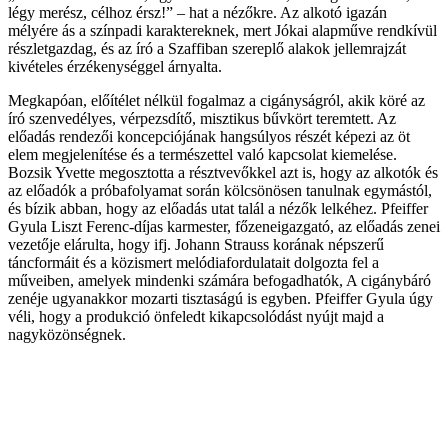
légy merész, célhoz érsz!”
– hat a n
éz
őkre. Az alkot
ó igazán
mélyére ás a színpadi karaktereknek, mert Jókai alapm
űve rendk
ívül
részletgazdag, és az író a Szaffiban szerepl
ő alakok jellemrajz
át
kivételes érzékenységgel árnyalta.
Megkapóan, el
ő
ítélet nélkül fogalmaz a cigányságról, akik köré az
író szenvedélyes, vérpezsdít
ő, misztikus bűvk
ört teremtett. Az
el
őad
ás rendez
ői koncepci
ójának hangsúlyos részét képezi az öt
elem megjelenítése és a természettel való kapcsolat kiemelése.
Bozsik Yvette megosztotta a résztvev
őkkel azt is, hogy az alkot
ók és
az el
őad
ók a próbafolyamat során kölcsönösen tanulnak egymástól,
és bízik abban, hogy az el
őad
ás utat talál a néz
ők lelk
éhez. Pfeiffer
Gyula Liszt Ferenc-díjas karmester, f
őzeneigazgat
ó, az el
őad
ás zenei
vezet
ője el
árulta, hogy ifj. Johann Strauss korának népszer
ű
t
áncformáit és a közismert melódiafordulatait dolgozta fel a
m
űveiben, amelyek mindenki sz
ámára befogadhatók, A cigánybáró
zenéje ugyanakkor mozarti tisztaságú is egyben. Pfeiffer Gyula úgy
véli, hogy a produkció önfeledt kikapcsolódást nyújt majd a
nagyközönségnek.