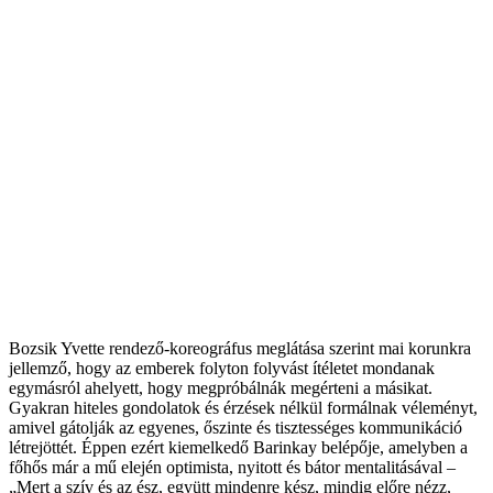
Bozsik Yvette rendez
ő-koreogr
áfus meglátása szerint mai korunkra
jellemz
ő, hogy az emberek folyton folyv
ást ítéletet mondanak
egymásról ahelyett, hogy megpróbálnák megérteni a másikat.
Gyakran hiteles gondolatok és érzések nélkül formálnak véleményt,
amivel gátolják az egyenes,
őszinte
és tisztességes kommunikáció
létrejöttét. Éppen ezért kiemelked
ő Barinkay bel
ép
ője, amelyben a
főhős m
ár a m
ű elej
én optimista, nyitott és bátor mentalitásával
–
„Mert a sz
ív és az ész, együtt mindenre kész, mindig el
őre n
ézz,