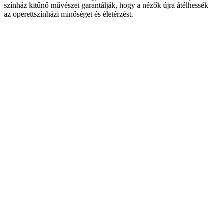
színház kit
űnő műv
észei garantálják, hogy a néz
ők
újra átélhessék
az operettszínházi min
ős
éget és életérzést.