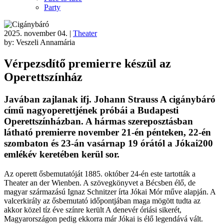
Party
2025. november 04.
|
Theater
by: Veszeli Annamária
Vérpezsdítő premierre készül az
Operettszínház
Javában zajlanak ifj. Johann Strauss A cigánybáró
cím
ű nagyoperettj
ének próbái a Budapesti
Operettszínházban. A hármas szereposztásban
látható premierre november 21-én pénteken, 22-én
szombaton és 23-án vasárnap 19 órától a Jókai200
emlékév keretében kerül sor.
Az operett
ősbemutat
óját 1885. október 24-én este tartották a
Theater an der Wienben. A szövegkönyvet a Bécsben él
ő, de
magyar sz
ármazású Ignaz Schnitzer írta Jókai Mór m
űve alapj
án. A
valcerkirály az
ősbemutat
ó id
őpontj
ában maga mögött tudta az
akkor közel tíz éve színre került A denevér óriási sikerét,
Magyarországon pedig ekkorra már Jókai is él
ő legend
ává vált.