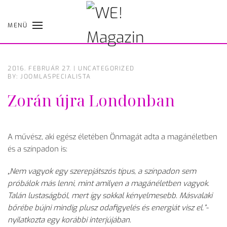
MENÜ
Skip
to
main
content
2016. FEBRUÁR 27.
|
UNCATEGORIZED
BY: JOOMLASPECIALISTA
Zorán újra Londonban
A művész, aki egész életében Önmagát adta a magánéletben
és a színpadon is:
„Nem vagyok egy szerepjátszós típus, a színpadon sem
próbálok más lenni, mint amilyen a magánéletben vagyok.
Talán lustaságból, mert így sokkal kényelmesebb. Másvalaki
bőrébe bújni mindig plusz odafigyelés és energiát visz el.”-
nyilatkozta egy korábbi interjújában.