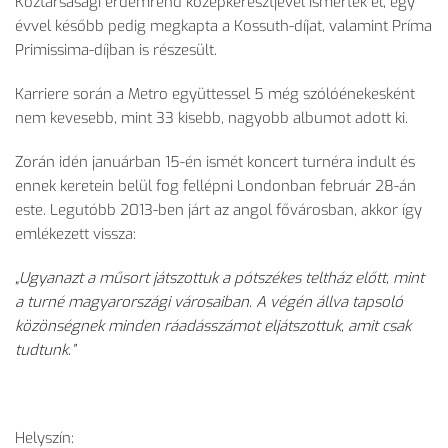
Köztársasági érdemrend középkeresztjével ismerték el, egy
évvel később pedig megkapta a Kossuth-díjat, valamint Príma
Primissima-díjban is részesült.
Karriere során a Metro együttessel 5 még szólóénekesként
nem kevesebb, mint 33 kisebb, nagyobb albumot adott ki.
Zorán idén januárban 15-én ismét koncert turnéra indult és
ennek keretein belül fog fellépni Londonban február 28-án
este. Legutóbb 2013-ben járt az angol fővárosban, akkor így
emlékezett vissza:
„Ugyanazt a műsort játszottuk a pótszékes teltház előtt, mint
a turné magyarországi városaiban. A végén állva tapsoló
közönségnek minden ráadásszámot eljátszottuk, amit csak
tudtunk.”
Helyszín: