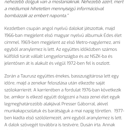
nehezebb dolguk van a mostaniaknak. Nehezebb azért, mert
a médiumok hihetetlen mennyiségű információval
bombázzák az embert naponta.”
Kezdetben csupán angol nyelvű dalokat játszottak, majd
1966-ban megjelent első magyar nyelvű albumuk Édes élet
címmel. 1969-ben megjelent az első Metro-nagylemez, ami
egyből aranylemez is lett. Az együttes időközben számos
külföldi túrát vállalt Lengyelországba és az NSZK-ba és
jelentősen át is alakult és végül 1972-ben fel is oszlott.
Zorán a Taurusz együttes énekes, basszusgitárosa lett egy
időre, majd a zenekar feloszlása után elkezdte saját
szólokarrierét. A karrierében a fordulat 1976-ban következik
be, amikor is elkezd együtt dolgozni a haza zenei élet egyik
legmeghatározóbb alakjával Presser Gáborral, akivel
munkakapcsolatuk és barátságuk a mai napig töretlen. 1977-
ben kiadta első szólólemezét, ami egyből aranylemez is lett.
A dalok szövegét továbbra is testvére, Dusán írta. Annak