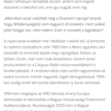
idején néhányan támadták Zoránt, amiért nem engedi
testvérét a mikrofon elé, erre így reagált nem rég:
„Akkoriban azzal vádoltak meg a Dusánért rajongó lányok,
hogy féltékenységből nem hagyom őt énekelni, mert sokkal
jobb hangja van, mint nekem. Ezen ő nevetett a legjobban!”
A nyolcvanas években már ritkábban rukkolt elő új lemezzel
és számos szólóalbum után 1985-ben a Metro együttes újra
összeállt és lemezzel lepték meg rajongóikat. Ebben az
időben Zorán, már nem csak előadóként, hanem zenei
producerként és a Calypso Rádió műsorvezetőjeként is
tevékenykedett. A rendszerváltás után ismét nagyzenekarral
tudott turnézni, immár nagyobb cégek támogatásával. 1995-
ben pedig ismét két évente jelentkezett új Zorán lemezzel.
1994-ben megkapta az ARD televízió Arany Európa-
életműdíját és kitüntették a Magyar Köztársasági Érdemrend
tisztikeresztjével. Munkásságát 2005-ben a Magyar