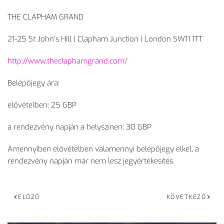
THE CLAPHAM GRAND
21-25 St John’s Hill | Clapham Junction | London SW11 1TT
http://www.theclaphamgrand.com/
Belépőjegy ára:
elővételben: 25 GBP
a rendezvény napján a helyszínen: 30 GBP
Amennyiben elővételben valamennyi belépőjegy elkel, a
rendezvény napján már nem lesz jegyértékesítés.
ELŐZŐ
KÖVETKEZŐ