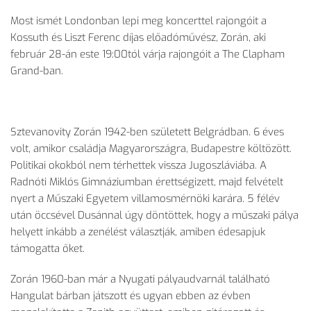
Most ismét Londonban lepi meg koncerttel rajongóit a
Kossuth és Liszt Ferenc díjas előadóművész, Zorán, aki
február 28-án este 19:00tól várja rajongóit a The Clapham
Grand-ban.
Sztevanovity Zorán 1942-ben született Belgrádban. 6 éves
volt, amikor családja Magyarországra, Budapestre költözött.
Politikai okokból nem térhettek vissza Jugoszláviába. A
Radnóti Miklós Gimnáziumban érettségizett, majd felvételt
nyert a Műszaki Egyetem villamosmérnöki karára. 5 félév
után öccsével Dusánnal úgy döntöttek, hogy a műszaki pálya
helyett inkább a zenélést választják, amiben édesapjuk
támogatta őket.
Zorán 1960-ban már a Nyugati pályaudvarnál található
Hangulat bárban játszott és ugyan ebben az évben