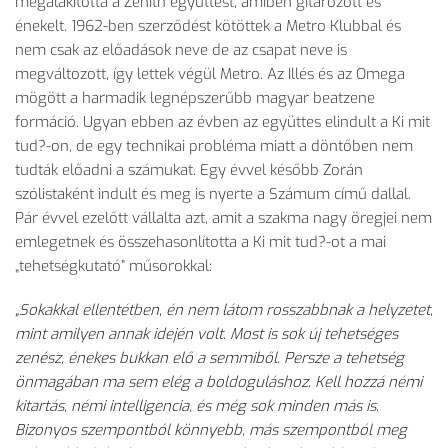
megalakította a Zenith együttest, amiben gitározott és
énekelt. 1962-ben szerződést kötöttek a Metro Klubbal és
nem csak az előadások neve de az csapat neve is
megváltozott, így lettek végül Metro. Az Illés és az Omega
mögött a harmadik legnépszerűbb magyar beatzene
formáció. Ugyan ebben az évben az együttes elindult a Ki mit
tud?-on, de egy technikai probléma miatt a döntőben nem
tudták előadni a számukat. Egy évvel később Zorán
szólistaként indult és meg is nyerte a Számum című dallal.
Pár évvel ezelőtt vállalta azt, amit a szakma nagy öregjei nem
emlegetnek és összehasonlította a Ki mit tud?-ot a mai
„tehetségkutató” műsorokkal:
„Sokakkal ellentétben, én nem látom rosszabbnak a helyzetet,
mint amilyen annak idején volt. Most is sok új tehetséges
zenész, énekes bukkan elő a semmiből. Persze a tehetség
önmagában ma sem elég a boldoguláshoz. Kell hozzá némi
kitartás, némi intelligencia, és még sok minden más is.
Bizonyos szempontból könnyebb, más szempontból meg