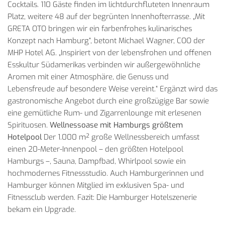
Cocktails. 110 Gäste finden im lichtdurchfluteten Innenraum
Platz, weitere 48 auf der begrünten Innenhofterrasse. „Mit
GRETA OTO bringen wir ein farbenfrohes kulinarisches
Konzept nach Hamburg“, betont Michael Wagner, COO der
MHP Hotel AG. „Inspiriert von der lebensfrohen und offenen
Esskultur Südamerikas verbinden wir außergewöhnliche
Aromen mit einer Atmosphäre, die Genuss und
Lebensfreude auf besondere Weise vereint.“ Ergänzt wird das
gastronomische Angebot durch eine großzügige Bar sowie
eine gemütliche Rum- und Zigarrenlounge mit erlesenen
Spirituosen.
Wellnessoase mit Hamburgs größtem
Hotelpool
Der 1.000 m² große Wellnessbereich umfasst
einen 20-Meter-Innenpool – den größten Hotelpool
Hamburgs –, Sauna, Dampfbad, Whirlpool sowie ein
hochmodernes Fitnessstudio. Auch Hamburgerinnen und
Hamburger können Mitglied im exklusiven Spa- und
Fitnessclub werden. Fazit: Die Hamburger Hotelszenerie
bekam ein Upgrade.