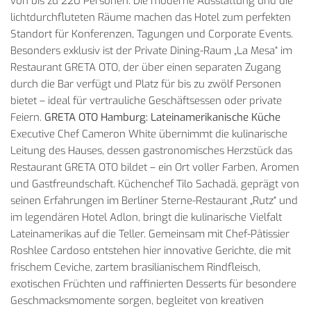
von bis zu 220 Personen. Die moderne Ausstattung und die
lichtdurchfluteten Räume machen das Hotel zum perfekten
Standort für Konferenzen, Tagungen und Corporate Events.
Besonders exklusiv ist der Private Dining-Raum „La Mesa“ im
Restaurant GRETA OTO, der über einen separaten Zugang
durch die Bar verfügt und Platz für bis zu zwölf Personen
bietet – ideal für vertrauliche Geschäftsessen oder private
Feiern.
GRETA OTO Hamburg: Lateinamerikanische Küche
Executive Chef Cameron White übernimmt die kulinarische
Leitung des Hauses, dessen gastronomisches Herzstück das
Restaurant GRETA OTO bildet – ein Ort voller Farben, Aromen
und Gastfreundschaft. Küchenchef Tilo Sachadä, geprägt von
seinen Erfahrungen im Berliner Sterne-Restaurant „Rutz“ und
im legendären Hotel Adlon, bringt die kulinarische Vielfalt
Lateinamerikas auf die Teller. Gemeinsam mit Chef-Pâtissier
Roshlee Cardoso entstehen hier innovative Gerichte, die mit
frischem Ceviche, zartem brasilianischem Rindfleisch,
exotischen Früchten und raffinierten Desserts für besondere
Geschmacksmomente sorgen, begleitet von kreativen