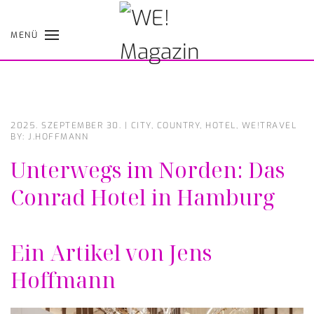
MENÜ
Skip
to
main
content
2025. SZEPTEMBER 30.
|
CITY
,
COUNTRY
,
HOTEL
,
WE!TRAVEL
BY: J.HOFFMANN
Unterwegs im Norden: Das
Conrad Hotel in Hamburg
Ein Artikel von Jens
Hoffmann